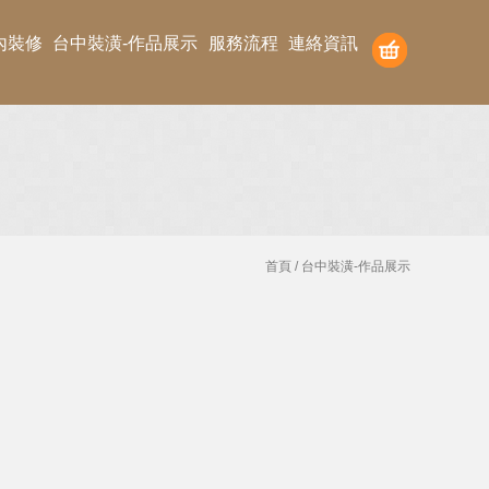
內裝修
台中裝潢-作品展示
服務流程
連絡資訊
首頁
/ 台中裝潢-作品展示