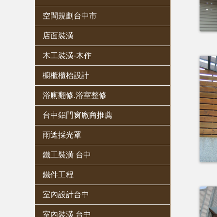
空間規劃台中市
店面裝潢
木工裝潢-木作
櫥櫃櫃枱設計
浴廁翻修.浴室整修
台中鋁門窗廠商推薦
雨遮採光罩
鐵工裝潢 台中
鐵件工程
室內設計台中
室內裝潢 台中