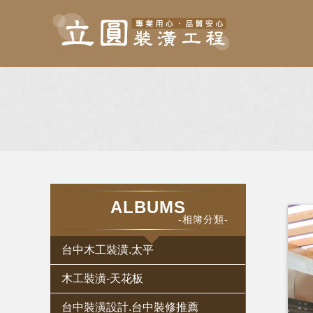
ALBUMS
-相簿分類-
台中木工裝潢.太平
木工裝潢-天花板
台中裝潢設計.台中裝修推薦