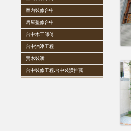
室內裝修台中
房屋整修台中
台中木工師傅
台中油漆工程
實木裝潢
台中裝修工程.台中裝潢推薦