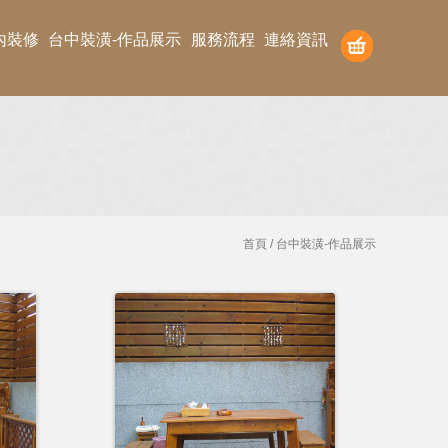
內裝修
台中裝潢-作品展示
服務流程
連絡資訊
首頁
/ 台中裝潢-作品展示