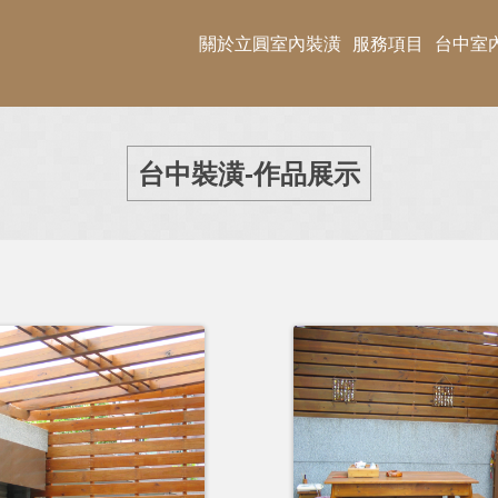
關於立圓室內裝潢
服務項目
台中室
台中裝潢-作品展示