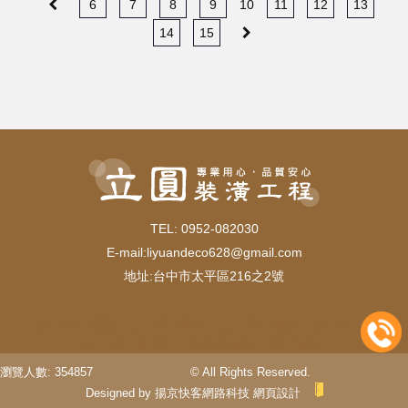
6
7
8
9
10
11
12
13
14
15
TEL: 0952-082030
E-mail:
liyuandeco628@gmail.com
地址:台中市太平區216之2號
台中裝潢推薦
台中裝潢設計
台中木工裝潢
台中木工
台中木工師傅
大里室內裝潢
便宜裝潢
瀏覽人數: 354857
© All Rights Reserved.
Designed by
揚京快客網路科技
網頁設計